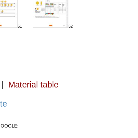
51
52
|
Material table
te
 GOOGLE: