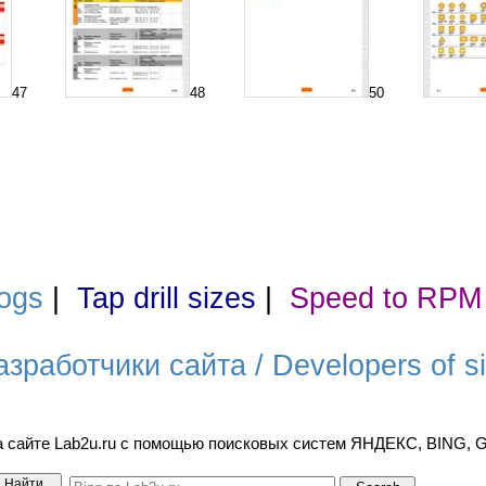
47
48
50
ogs
|
Tap drill sizes
|
Speed to RPM
азработчики сайта / Developers of si
а сайте Lab2u.ru с помощью поисковых систем ЯНДЕКС, BING,