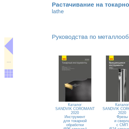
Растачивание на токарно
lathe
Руководства по металлооб
---
Каталог
Каталог
SANDVIK COROMANT
SANDVIK CO
2020
2020
Инструмент
Фрезы
для токарной
и сверл
обработки
с СМП
(696 страниц)
(524 стран