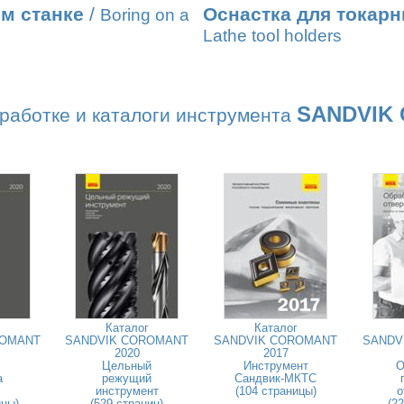
м станке
/
Оснастка для токарн
Boring on a
Lathe tool holders
SANDVIK
работке и каталоги инструмента
Каталог
Каталог
ROMANT
SANDVIK COROMANT
SANDVIK COROMANT
SANDV
2020
2017
Цельный
Инструмент
О
а
режущий
Сандвик-МКТС
инструмент
(104 страницы)
о
ицы)
(529 страниц)
(2