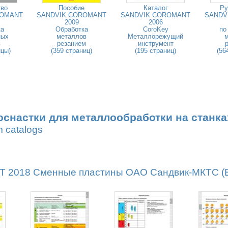
тво
Пособие
Каталог
Ру
ROMANT
SANDVIK COROMANT
SANDVIK COROMANT
SANDV
2009
2006
ка
Обработка
CoroKey
по
ных
металлов
Металлорежущий
в
резанием
инструмент
ицы)
(359 страниц)
(195 страниц)
(56
оснастки для металлообработки на станка
m catalogs
2018 Сменные пластины ОАО Сандвик-МКТС (Вс