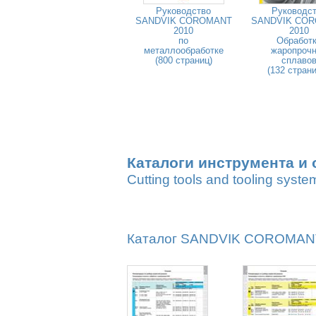
Руководство
Руководс
SANDVIK COROMANT
SANDVIK CO
2010
2010
по
Обработ
металлообработке
жаропроч
(800 страниц)
сплаво
(132 стран
Каталоги инструмента и 
Cutting tools and tooling syste
Каталог SANDVIK COROMANT 