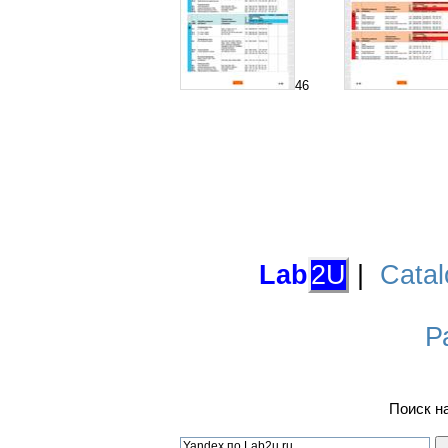
46
Lab
2U
|
Catal
Р
Поиск н