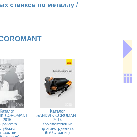
ых станков по металлу
/
 COROMANT
---
Каталог
Каталог
IK COROMANT
SANDVIK COROMANT
2016
2015
бработка
Комплектующие
глубоких
для инструмента
тверстий
(670 страниц)
26 страниц)