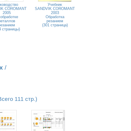
ководство
Учебник
IK COROMANT
SANDVIK COROMANT
2005
2003
 обработке
Обработка
металлов
резанием
резанием
(301 страница)
4 страницы)
х
/
его 111 стр.)