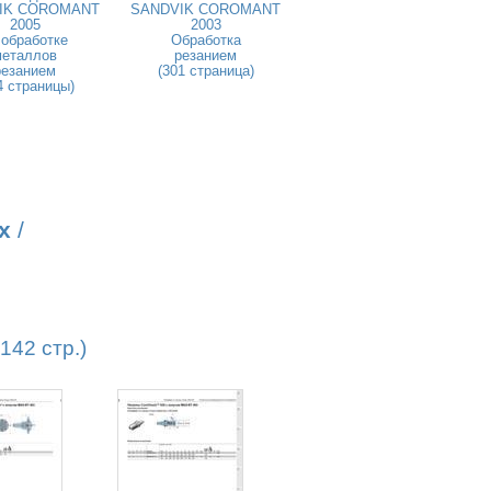
IK COROMANT
SANDVIK COROMANT
2005
2003
 обработке
Обработка
металлов
резанием
резанием
(301 страница)
4 страницы)
х
/
42 стр.)