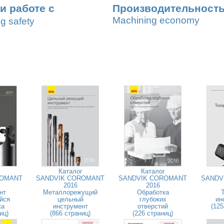
и работе с
Производительность
Machining economy
ng safety
Каталог
Каталог
ROMANT
SANDVIK COROMANT
SANDVIK COROMANT
SANDV
2016
2016
нт
Металлорежущий
Обработка
йся
цельный
глубоких
ин
ка
инструмент
отверстий
(125
иц)
(866 страниц)
(226 страниц)