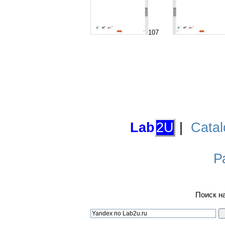
107
Lab
2U
|
Catal
Р
Поиск н