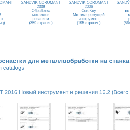
ROMANT
SANDVIK COROMANT
SANDVIK COROMANT
SANDV
2009
2006
y
Обработка
CoroKey
по
й
металлов
Металлорежущий
нт
резанием
инструмент
иц)
(359 страниц)
(195 страниц)
(56
оснастки для металлообработки на станка
m catalogs
016 Новый инструмент и решения 16.2 (Всего 1