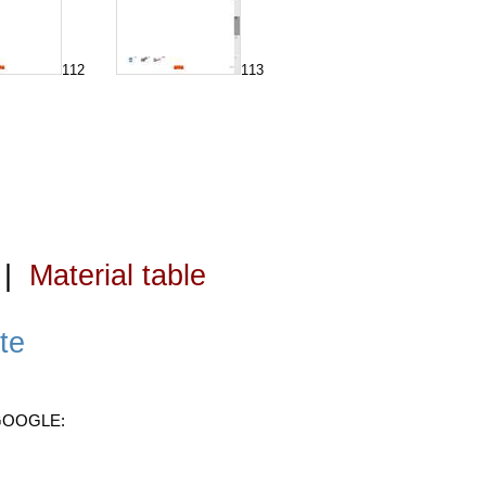
112
113
|
Material table
te
 GOOGLE: