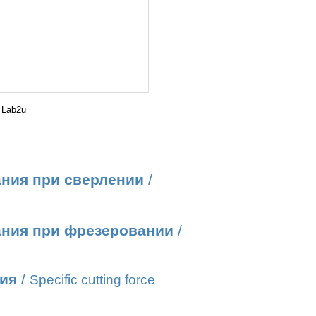
 Lab2u
ания при сверлении
/
ания при фрезеровании
/
ния
/
Specific cutting force