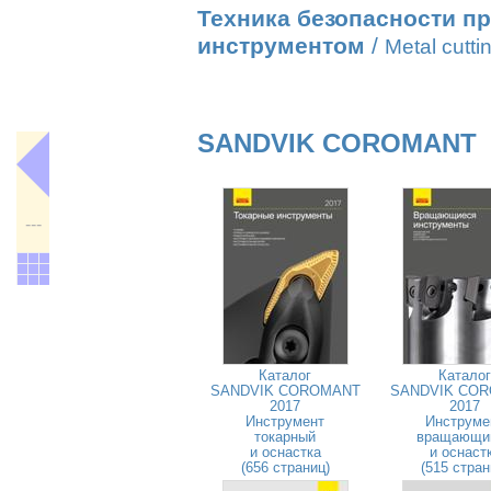
Техника безопасности пр
инструментом
/
Metal cutti
SANDVIK COROMANT
---
Каталог
Каталог
SANDVIK COROMANT
SANDVIK CO
2017
2017
Инструмент
Инструме
токарный
вращающи
и оснастка
и оснаст
(656 страниц)
(515 стран