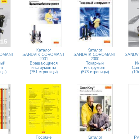
Каталог
Каталог
ROMANT
SANDVIK COROMANT
SANDVIK COROMANT
SANDV
2001
2000
ный
Вращающиеся
Токарный
И
нт
инструменты
инструмент
Сан
ицы)
(751 страницы)
(573 страницы)
(10
Пособие
Каталог
Ру