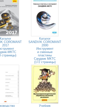
Каталог
Каталог
IK COROMANT
SANDVIK COROMANT
2017
2000
нструмент
Инструмент
двик-МКТС
и сменные
4 страницы)
пластины
Сандвик МКТС
(172 страницы)
ководство
Учебник