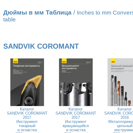
Дюймы в мм Таблица
/
Inches to mm Conver
table
SANDVIK COROMANT
Каталог
Каталог
Каталог
SANDVIK COROMANT
SANDVIK COROMANT
SANDVIK COR
2017
2017
2016
Инструмент
Инструмент
Металлореж
токарный
вращающийся
цельный
и оснастка
и оснастка
инструмен