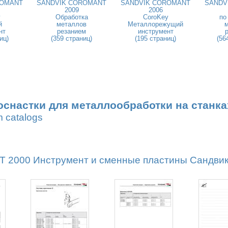
ROMANT
SANDVIK COROMANT
SANDVIK COROMANT
SANDV
2009
2006
y
Обработка
CoroKey
по
й
металлов
Металлорежущий
нт
резанием
инструмент
иц)
(359 страниц)
(195 страниц)
(56
оснастки для металлообработки на станка
m catalogs
2000 Инструмент и сменные пластины Сандвик М