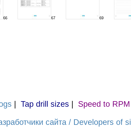
66
67
69
ogs
|
Tap drill sizes
|
Speed to RPM
азработчики сайта / Developers of si