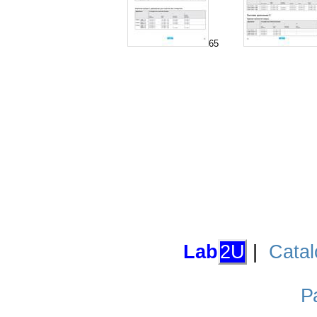
65
Lab
2U
|
Catal
Р