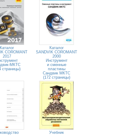
Каталог
Каталог
IK COROMANT
SANDVIK COROMANT
2017
2000
нструмент
Инструмент
двик-МКТС
и сменные
4 страницы)
пластины
Сандвик МКТС
(172 страницы)
ководство
Учебник