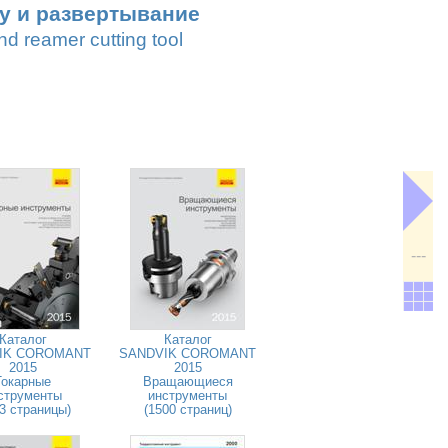
лу и развертывание
d reamer cutting tool
---
Каталог
Каталог
IK COROMANT
SANDVIK COROMANT
2015
2015
Токарные
Вращающиеся
струменты
инструменты
3 страницы)
(1500 страниц)