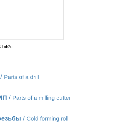
 Lab2u
/
Parts of a drill
МП
/
Parts of a milling cutter
резьбы
/
Cold forming roll