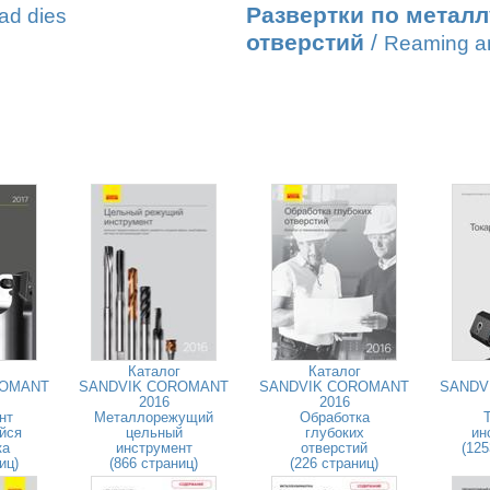
Развертки по метал
ad dies
отверстий
/
Reaming an
Каталог
Каталог
ROMANT
SANDVIK COROMANT
SANDVIK COROMANT
SANDV
2016
2016
нт
Металлорежущий
Обработка
йся
цельный
глубоких
ин
ка
инструмент
отверстий
(125
иц)
(866 страниц)
(226 страниц)