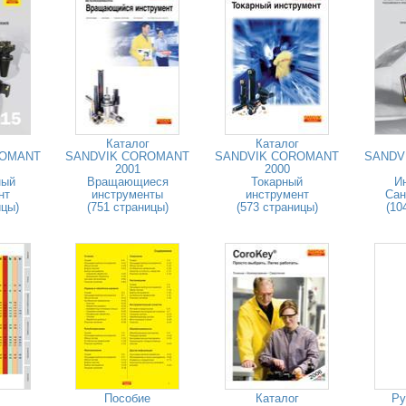
Каталог
Каталог
ROMANT
SANDVIK COROMANT
SANDVIK COROMANT
SANDV
2001
2000
ный
Вращающиеся
Токарный
И
нт
инструменты
инструмент
Сан
ицы)
(751 страницы)
(573 страницы)
(10
Пособие
Каталог
Ру