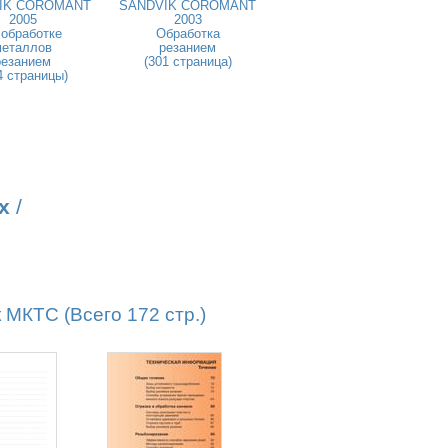
IK COROMANT
SANDVIK COROMANT
2005
2003
 обработке
Обработка
металлов
резанием
резанием
(301 страница)
4 страницы)
х
/
КТС (Всего 172 стр.)