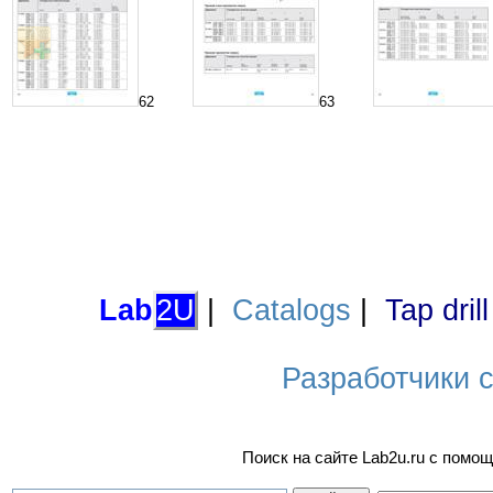
62
63
Lab
2U
|
Catalogs
|
Tap dril
Разработчики са
Поиск на сайте Lab2u.ru с пом