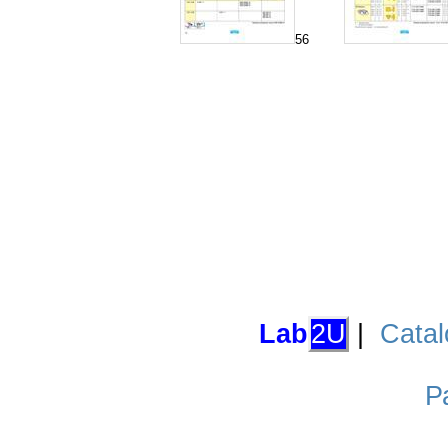
56
Lab
2U
|
Catal
Р