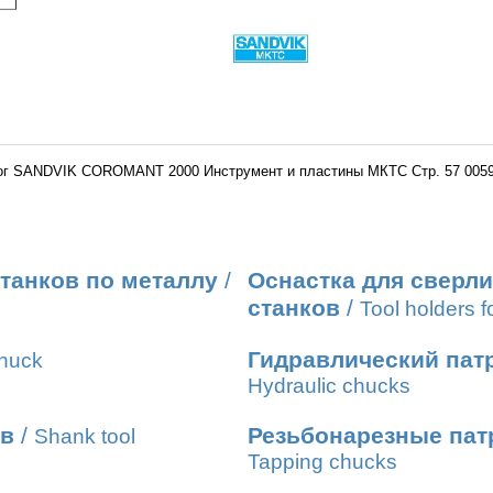
ог SANDVIK COROMANT 2000 Инструмент и пластины МКТС Стр. 57 0059
танков по металлу
/
Оснастка для сверл
станков
/
Tool holders fo
Гидравлический пат
chuck
Hydraulic chucks
ов
/
Резьбонарезные пат
Shank tool
Tapping chucks