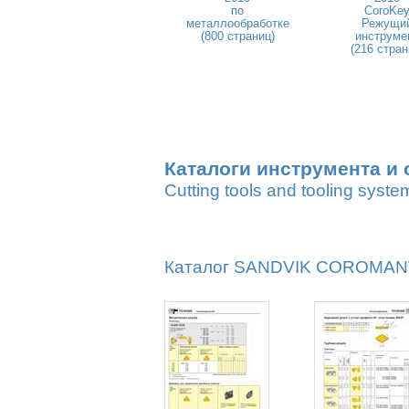
по
CoroKe
металлообработке
Режущи
(800 страниц)
инструме
(216 стран
Каталоги инструмента и 
Cutting tools and tooling syste
Каталог SANDVIK COROMANT 