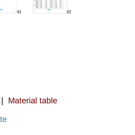
61
62
|
Material table
te