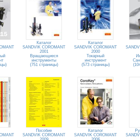
Каталог
Каталог
ROMANT
SANDVIK COROMANT
SANDVIK COROMANT
SANDV
2001
2000
ный
Вращающиеся
Токарный
И
нт
инструменты
инструмент
Сан
ицы)
(751 страницы)
(573 страницы)
(10
Пособие
Каталог
Ру
ROMANT
SANDVIK COROMANT
SANDVIK COROMANT
SANDV
2009
2006