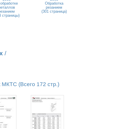
 обработке
Обработка
металлов
резанием
резанием
(301 страница)
4 страницы)
х
/
КТС (Всего 172 стр.)