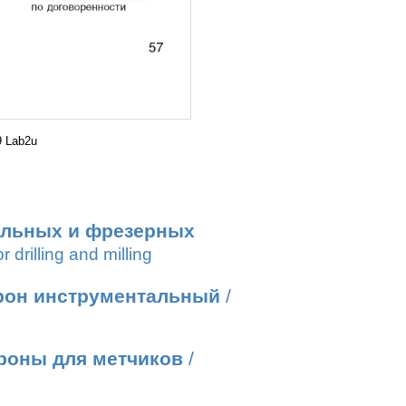
 Lab2u
ильных и фрезерных
r drilling and milling
рон инструментальный
/
роны для метчиков
/