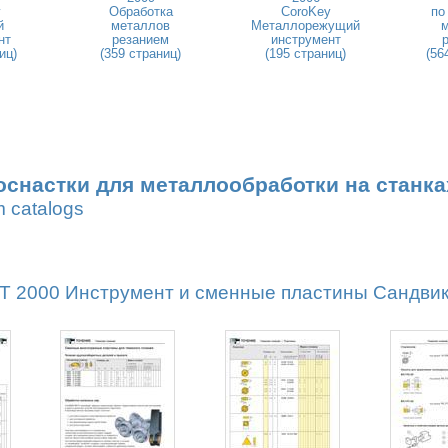
y
Обработка
CoroKey
по
й
металлов
Металлорежущий
нт
резанием
инструмент
иц)
(359 страниц)
(195 страниц)
(56
оснастки для металлообработки на станка
m catalogs
2000 Инструмент и сменные пластины Сандвик М