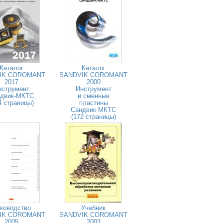
Каталог
Каталог
IK COROMANT
SANDVIK COROMANT
2017
2000
нструмент
Инструмент
двик-МКТС
и сменные
4 страницы)
пластины
Сандвик МКТС
(172 страницы)
ководство
Учебник
IK COROMANT
SANDVIK COROMANT
2005
2003