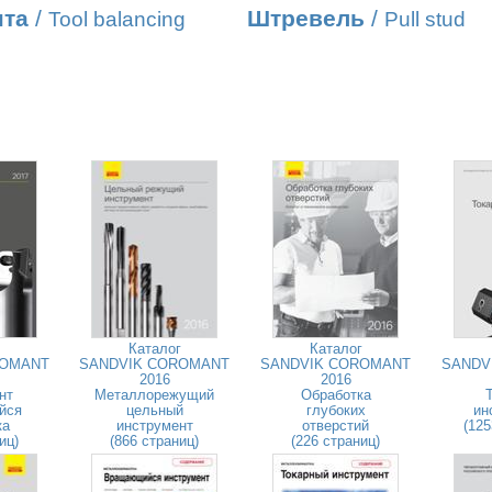
нта
/
Штревель
/
Tool balancing
Pull stud
Каталог
Каталог
ROMANT
SANDVIK COROMANT
SANDVIK COROMANT
SANDV
2016
2016
нт
Металлорежущий
Обработка
йся
цельный
глубоких
ин
ка
инструмент
отверстий
(125
иц)
(866 страниц)
(226 страниц)