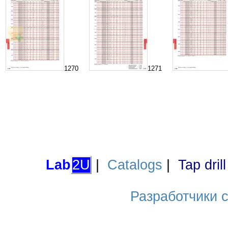
1270
1271
Lab
2U
|
Catalogs
|
Tap dril
Разработчики са