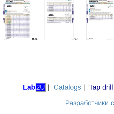
894
895
Lab
2U
|
Catalogs
|
Tap dril
Разработчики са