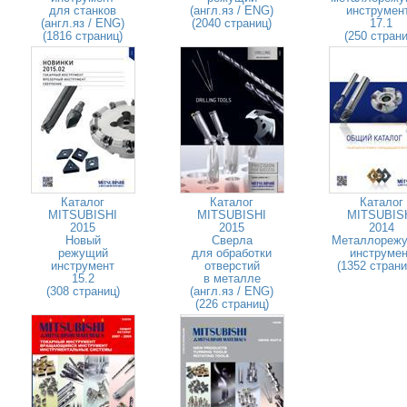
для станков
(англ.яз / ENG)
инструмен
(англ.яз / ENG)
(2040 страниц)
17.1
(1816 страниц)
(250 страни
Каталог
Каталог
Каталог
MITSUBISHI
MITSUBISHI
MITSUBIS
2015
2015
2014
Новый
Сверла
Металлореж
режущий
для обработки
инструмен
инструмент
отверстий
(1352 стран
15.2
в металле
(308 страниц)
(англ.яз / ENG)
(226 страниц)