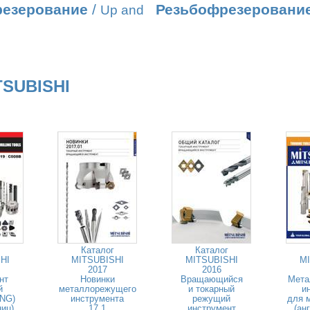
резерование
/
Резьбофрезеровани
Up and
TSUBISHI
Каталог
Каталог
HI
MITSUBISHI
MITSUBISHI
MI
2017
2016
нт
Новинки
Вращающийся
Мета
й
металлорежущего
и токарный
и
ENG)
инструмента
режущий
для 
ниц)
17.1
инструмент
(ан