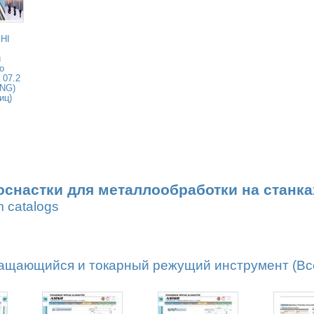
HI
и
о
 07.2
ENG)
иц)
оснастки для металлообработки на станка
m catalogs
ащающийся и токарный режущий инструмент (Все