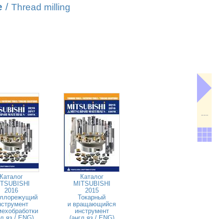
е
/
Thread milling
---
Каталог
Каталог
TSUBISHI
MITSUBISHI
2016
2015
ллорежущий
Токарный
нструмент
и вращающийся
мехобработки
инструмент
гл.яз / ENG)
(англ.яз / ENG)