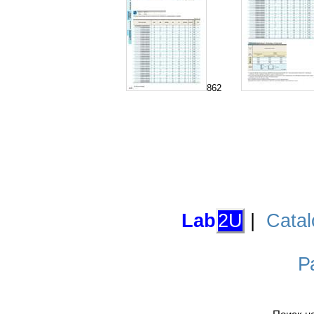
862
Lab
2U
|
Catal
Р