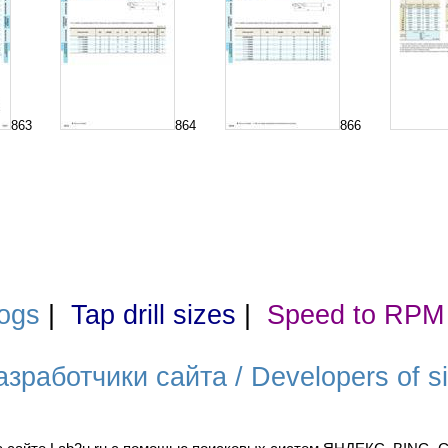
863
864
866
ogs
|
Tap drill sizes
|
Speed to RPM
азработчики сайта / Developers of si