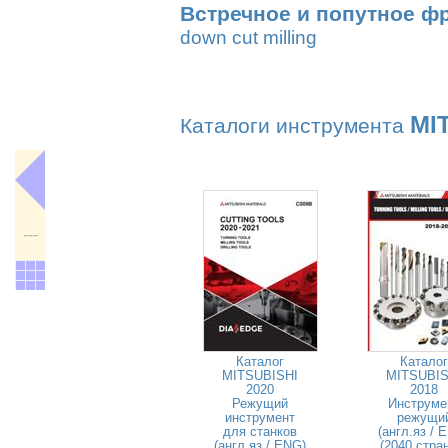
Встречное и попутное ф
down cut milling
MI
Каталоги инструмента
---
Каталог
Каталог
MITSUBISHI
MITSUBIS
2020
2018
Режущий
Инструме
инструмент
режущи
для станков
(англ.яз / 
(англ.яз / ENG)
(2040 стра