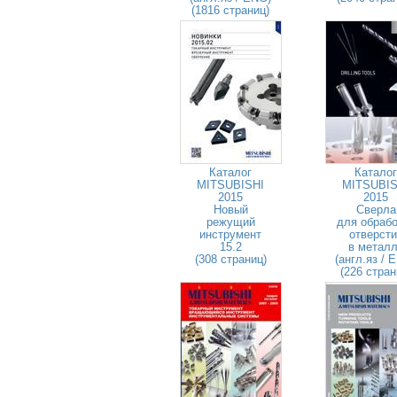
(1816 страниц)
Каталог
Каталог
MITSUBISHI
MITSUBIS
2015
2015
Новый
Сверла
режущий
для обрабо
инструмент
отверсти
15.2
в метал
(308 страниц)
(англ.яз / 
(226 стран