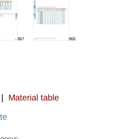
867
868
|
Material table
te