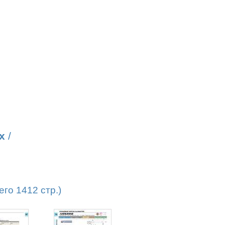
х
/
го 1412 стр.)