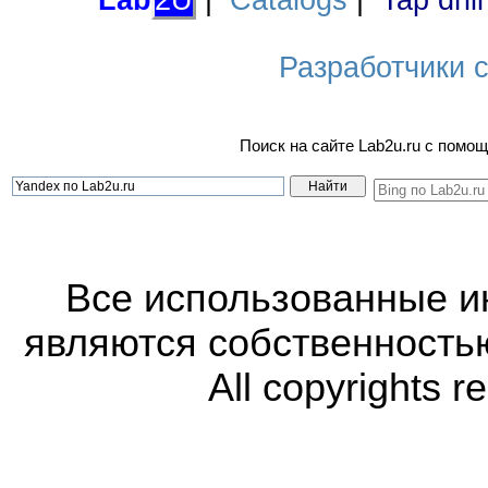
Lab
2U
|
Catalogs
|
Tap dril
Разработчики са
Поиск на сайте Lab2u.ru с пом
Все использованные 
являются собственность
All copyrights r