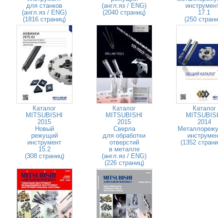
для станков
(англ.яз / ENG)
инструмен
(англ.яз / ENG)
(2040 страниц)
17.1
(1816 страниц)
(250 страни
Каталог
Каталог
Каталог
MITSUBISHI
MITSUBISHI
MITSUBIS
2015
2015
2014
Новый
Сверла
Металлореж
режущий
для обработки
инструмен
инструмент
отверстий
(1352 стран
15.2
в металле
(308 страниц)
(англ.яз / ENG)
(226 страниц)