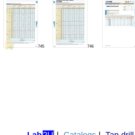
745
746