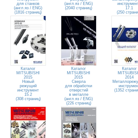
для станков
(англ.яз / ENG)
инструмен
(англ.яз / ENG)
(2040 страниц)
17.1
(1816 страниц)
(250 страни
Каталог
Каталог
Каталог
MITSUBISHI
MITSUBISHI
MITSUBIS
2015
2015
2014
Новый
Сверла
Металлореж
режущий
для обработки
инструмен
инструмент
отверстий
(1352 стран
15.2
в металле
(308 страниц)
(англ.яз / ENG)
(226 страниц)