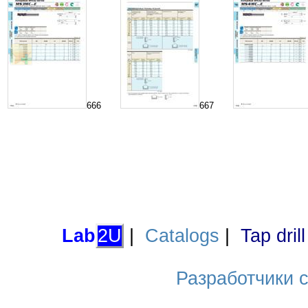
666
667
Lab
2U
|
Catalogs
|
Tap dril
Разработчики са