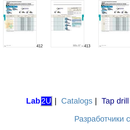
412
413
Lab
2U
|
Catalogs
|
Tap dril
Разработчики са