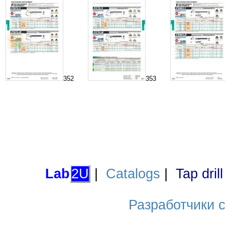
352
353
Lab
2U
|
Catalogs
|
Tap dril
Разработчики са