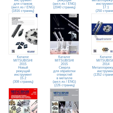
инструмент
режущий
металлорежу
для станков
(англ.яз / ENG)
инструмен
(англ.яз / ENG)
(2040 страниц)
17.1
(1816 страниц)
(250 страни
Каталог
Каталог
Каталог
MITSUBISHI
MITSUBISHI
MITSUBIS
2015
2015
2014
Новый
Сверла
Металлореж
режущий
для обработки
инструмен
инструмент
отверстий
(1352 стран
15.2
в металле
(308 страниц)
(англ.яз / ENG)
(226 страниц)