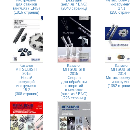
инструмент
режущий
металлорежу
для станков
(англ.яз / ENG)
инструмен
(англ.яз / ENG)
(2040 страниц)
17.1
(1816 страниц)
(250 страни
Каталог
Каталог
Каталог
MITSUBISHI
MITSUBISHI
MITSUBIS
2015
2015
2014
Новый
Сверла
Металлореж
режущий
для обработки
инструмен
инструмент
отверстий
(1352 стран
15.2
в металле
(308 страниц)
(англ.яз / ENG)
(226 страниц)