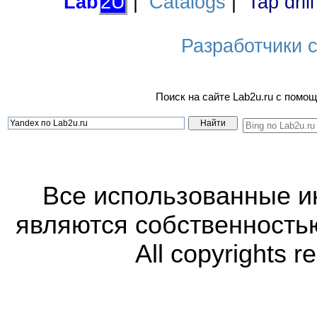
Lab
2U
|
Catalogs
|
Tap dril
Разработчики са
Поиск на сайте Lab2u.ru с пом
Все использованные 
являются собственность
All copyrights r