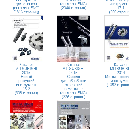
для станков
(англ.яз / ENG)
инструмен
(англ.яз / ENG)
(2040 страниц)
17.1
(1816 страниц)
(250 страни
Каталог
Каталог
Каталог
MITSUBISHI
MITSUBISHI
MITSUBIS
2015
2015
2014
Новый
Сверла
Металлореж
режущий
для обработки
инструмен
инструмент
отверстий
(1352 стран
15.2
в металле
(308 страниц)
(англ.яз / ENG)
(226 страниц)