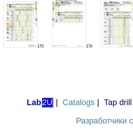
175
176
Lab
2U
|
Catalogs
|
Tap dril
Разработчики са