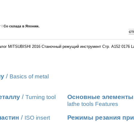
алог MITSUBISHI 2016 Станочный режущий инструмент Стр. A152 0176 L
лу
/
Basics of metal
еталлу
/
Основные элементы 
Turning tool
lathe tools Features
ластин
/
Режимы резания при
ISO insert