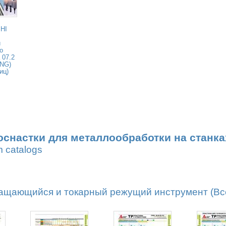
HI
и
о
 07.2
ENG)
иц)
оснастки для металлообработки на станка
m catalogs
ащающийся и токарный режущий инструмент (Все