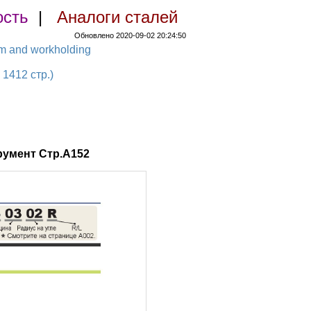
ость
|
Аналоги сталей
Обновлено 2020-09-02 20:24:50
em and workholding
1412 стр.)
румент Стр.A152