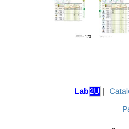
173
Lab
2U
|
Catal
Р