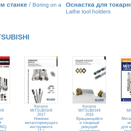
м станке
/
Оснастка для токарн
Boring on a
Lathe tool holders
TSUBISHI
Каталог
Каталог
HI
MITSUBISHI
MITSUBISHI
MI
2017
2016
нт
Новинки
Вращающийся
Мета
й
металлорежущего
и токарный
и
ENG)
инструмента
режущий
для 
ниц)
17.1
инструмент
(ан