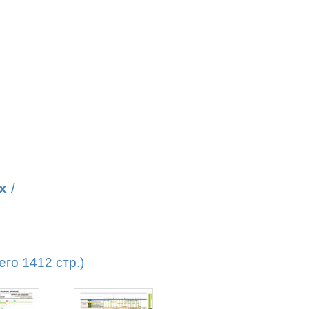
х
/
го 1412 стр.)