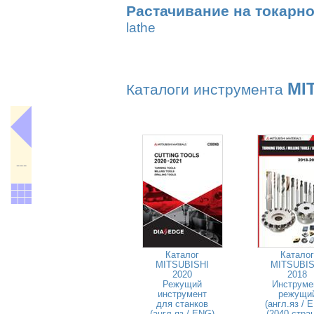
Растачивание на токарно
lathe
MI
Каталоги инструмента
---
Каталог
Каталог
MITSUBISHI
MITSUBIS
2020
2018
Режущий
Инструме
инструмент
режущи
для станков
(англ.яз / 
(англ.яз / ENG)
(2040 стра