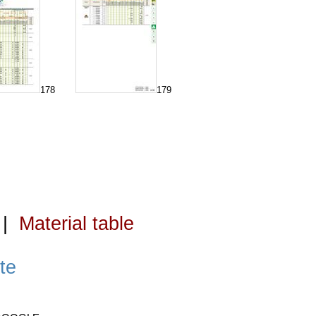
178
179
|
Material table
te