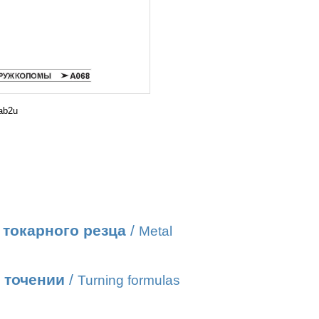
ab2u
токарного резца
/
Metal
 точении
/
Turning formulas