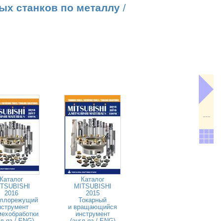
ых станков по металлу
/
---
Каталог
Каталог
TSUBISHI
MITSUBISHI
2016
2015
ллорежущий
Токарный
нструмент
и вращающийся
мехобработки
инструмент
гл.яз / ENG)
(англ.яз / ENG)