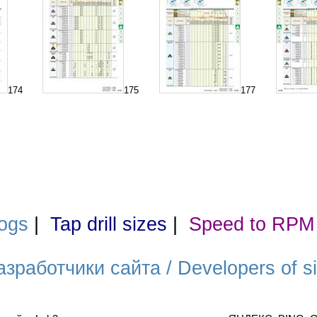
174
175
177
ogs
|
Tap drill sizes
|
Speed to RPM
азработчики сайта / Developers of si