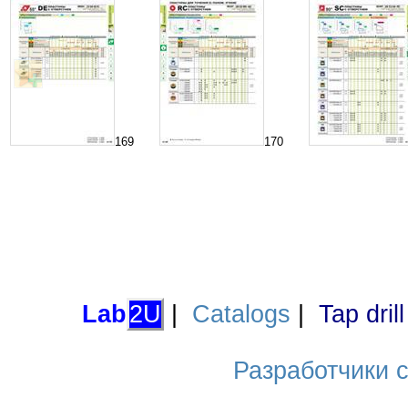
169
170
Lab
2U
|
Catalogs
|
Tap dril
Разработчики са