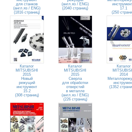
для станков
(англ.яз / ENG)
инструмен
(англ.яз / ENG)
(2040 страниц)
17.1
(1816 страниц)
(250 страни
Каталог
Каталог
Каталог
MITSUBISHI
MITSUBISHI
MITSUBIS
2015
2015
2014
Новый
Сверла
Металлореж
режущий
для обработки
инструмен
инструмент
отверстий
(1352 стран
15.2
в металле
(308 страниц)
(англ.яз / ENG)
(226 страниц)