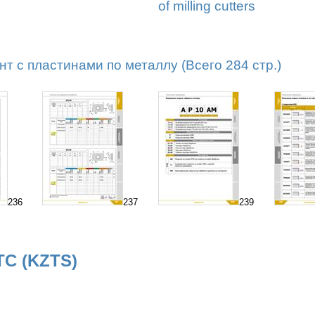
of milling cutters
т с пластинами по металлу (Всего 284 стр.)
236
237
239
ТС (KZTS)