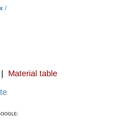
х
/
|
Material table
te
 GOOGLE: