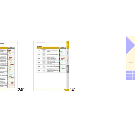
---
240
241