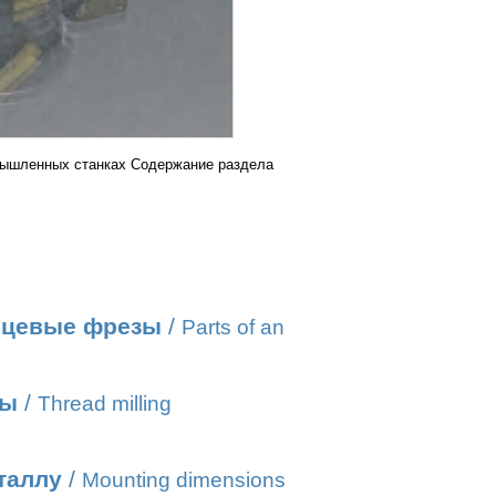
мышленных станках Содержание раздела
нцевые фрезы
/
Parts of an
бы
/
Thread milling
таллу
/
Mounting dimensions