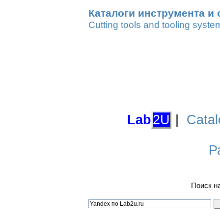
Каталоги инструмента и 
Cutting tools and tooling syste
Lab
2U
|
Catal
Р
Поиск н