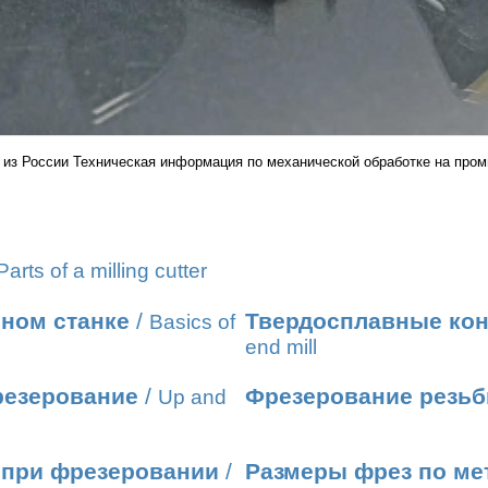
 из России Техническая информация по механической обработке на про
Parts of a milling cutter
ном станке
/
Твердосплавные ко
Basics of
end mill
резерование
/
Фрезерование резь
Up and
 при фрезеровании
/
Размеры фрез по ме