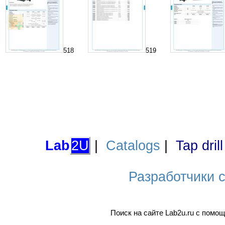
518
519
Lab
2U
|
Catalogs
|
Tap dril
Разработчики са
Поиск на сайте Lab2u.ru с пом