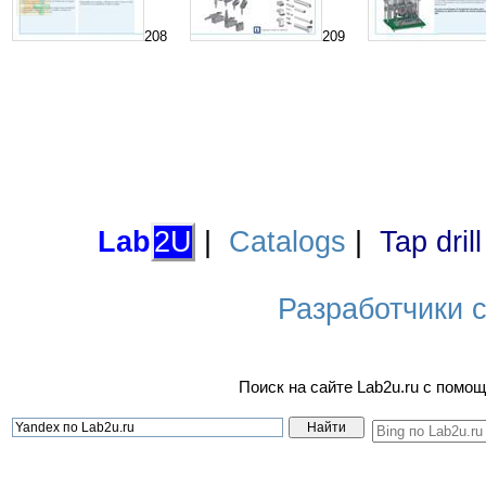
208
209
Lab
2U
|
Catalogs
|
Tap dril
Разработчики са
Поиск на сайте Lab2u.ru с пом