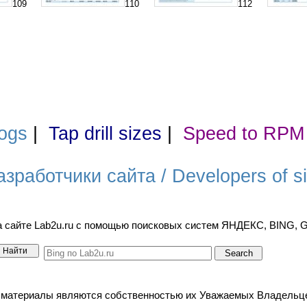
109
110
112
ogs
|
Tap drill sizes
|
Speed to RPM
азработчики сайта / Developers of si
а сайте Lab2u.ru с помощью поисковых систем ЯНДЕКС, BING,
териалы являются собственностью их Уважаемых Владельцев. / A