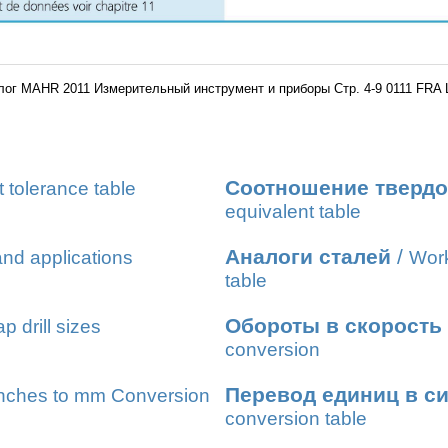
лог MAHR 2011 Измерительный инструмент и приборы Стр. 4-9 0111 FRA 
Соотношение твердо
t tolerance table
equivalent table
Аналоги сталей
/
nd applications
Work
table
Обороты в скорость
ap drill sizes
conversion
Перевод единиц в с
nches to mm Conversion
conversion table