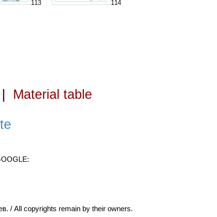
113
114
|
Material table
te
 GOOGLE:
ll copyrights remain by their owners.