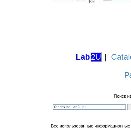
108
Lab
2U
|
Catal
Р
Поиск н
Все использованные информационные ма