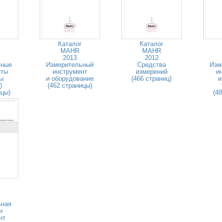
Каталог
Каталог
MAHR
MAHR
2013
2012
ьные
Измерительный
Средства
Изм
нты
инструмент
измерений
и
ры
и оборудование
(466 страниц)
и
)
(462 страницы)
ицы)
(4
ьная
и
нт