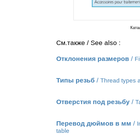
Ката
См.также / See also :
Отклонения размеров
/
Fi
Типы резьб
/
Thread types a
Отверстия под резьбу
/
T
Перевод дюймов в мм
/
I
table