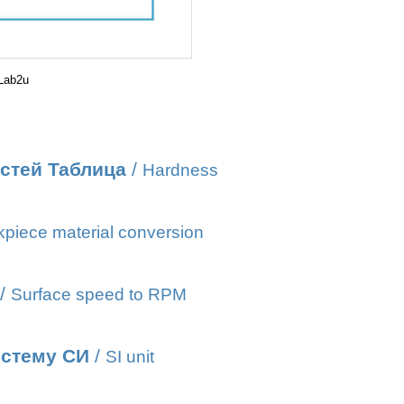
Lab2u
стей Таблица
/
Hardness
piece material conversion
/
Surface speed to RPM
истему СИ
/
SI unit