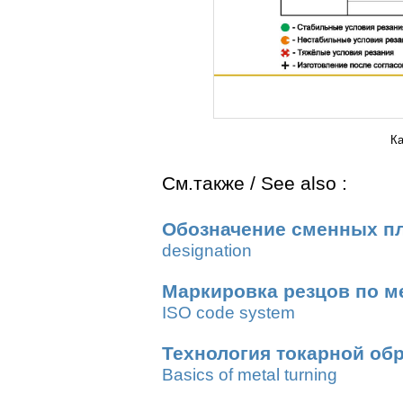
Ка
См.также / See also :
Обозначение сменных п
designation
Маркировка резцов по м
ISO code system
Технология токарной об
Basics of metal turning