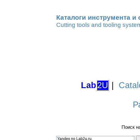
Каталоги инструмента и 
Cutting tools and tooling syste
Lab
2U
|
Catal
Р
Поиск н