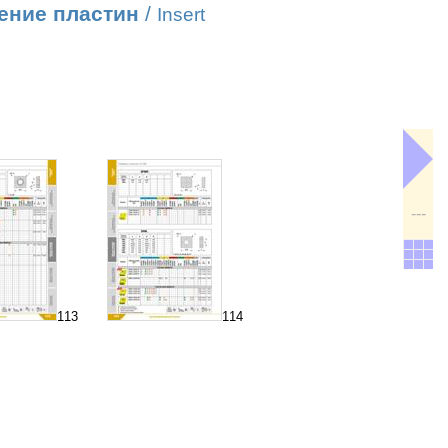
ение пластин
/
Insert
---
113
114