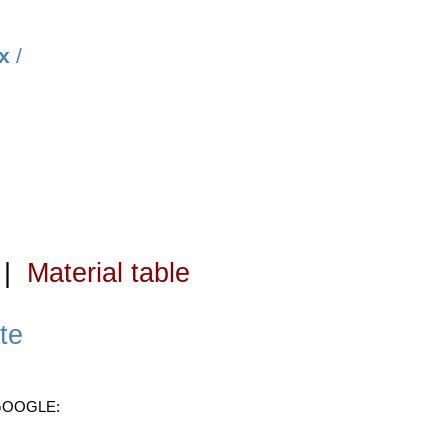
х
/
|
Material table
te
 GOOGLE: