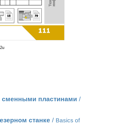
b2u
о сменными пластинами
/
езерном станке
/
Basics of