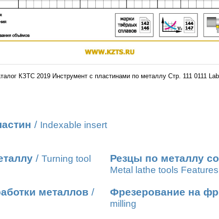
талог КЗТС 2019 Инструмент с пластинами по металлу Стр. 111 0111 La
ластин
/
Indexable insert
еталлу
/
Резцы по металлу с
Turning tool
Metal lathe tools Features
работки металлов
/
Фрезерование на фр
milling