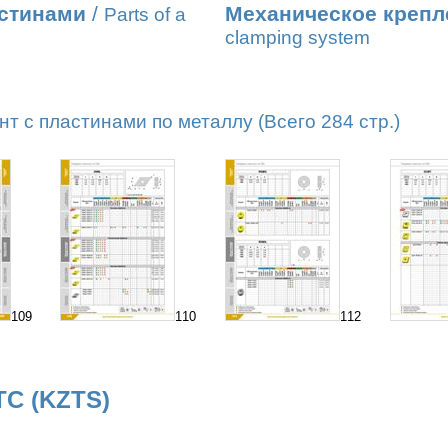
стинами
/
Механическое крепл
Parts of a
clamping system
т с пластинами по металлу (Всего 284 стр.)
109
110
112
ТС (KZTS)