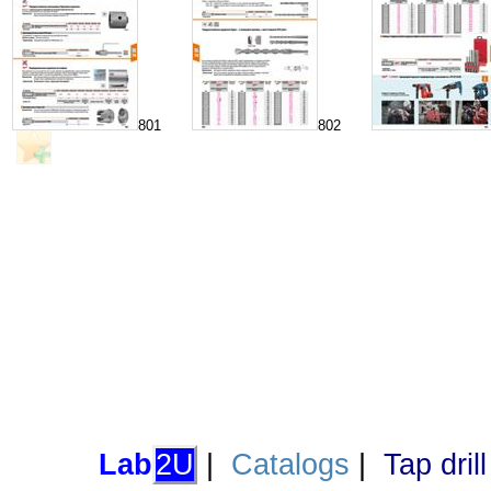
801
802
Lab
2U
|
Catalogs
|
Tap dril