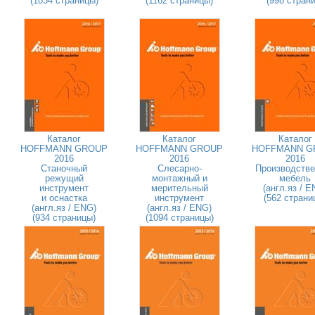
(1034 страницы)
(1162 страницы)
(998 страни
Каталог
Каталог
Каталог
HOFFMANN GROUP
HOFFMANN GROUP
HOFFMANN G
2016
2016
2016
Станочный
Слесарно-
Производстве
режущий
монтажный и
мебель
инструмент
мерительный
(англ.яз / E
и оснастка
инструмент
(562 страни
(англ.яз / ENG)
(англ.яз / ENG)
(934 страницы)
(1094 страницы)