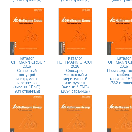
(1034 страницы)
(1162 страницы)
(998 страни
Каталог
Каталог
Каталог
HOFFMANN GROUP
HOFFMANN GROUP
HOFFMANN G
2016
2016
2016
Станочный
Слесарно-
Производстве
режущий
монтажный и
мебель
инструмент
мерительный
(англ.яз / E
и оснастка
инструмент
(562 страни
(англ.яз / ENG)
(англ.яз / ENG)
(934 страницы)
(1094 страницы)