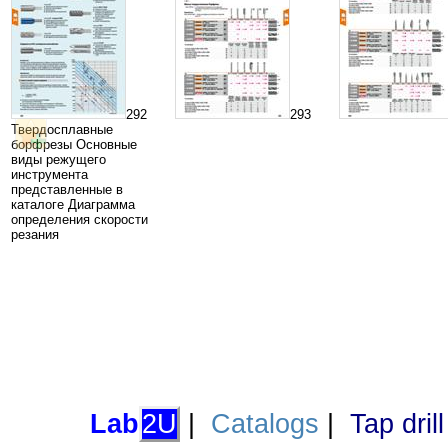
292
293
Твердосплавные
борфрезы Основные
виды режущего
инструмента
представленные в
каталоге Диаграмма
определения скорости
резания
Lab
2U
|
Catalogs
|
Tap dril