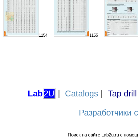
1154
1155
Lab
2U
|
Catalogs
|
Tap dril
Разработчики са
Поиск на сайте Lab2u.ru с пом