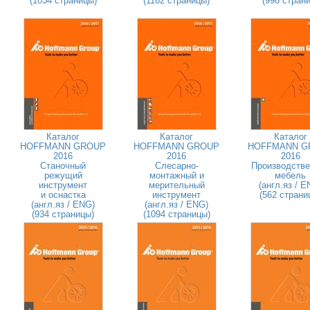
(1034 страницы)
(1162 страницы)
(998 страни
Каталог
Каталог
Каталог
HOFFMANN GROUP
HOFFMANN GROUP
HOFFMANN G
2016
2016
2016
Станочный
Слесарно-
Производстве
режущий
монтажный и
мебель
инструмент
мерительный
(англ.яз / E
и оснастка
инструмент
(562 страни
(англ.яз / ENG)
(англ.яз / ENG)
(934 страницы)
(1094 страницы)