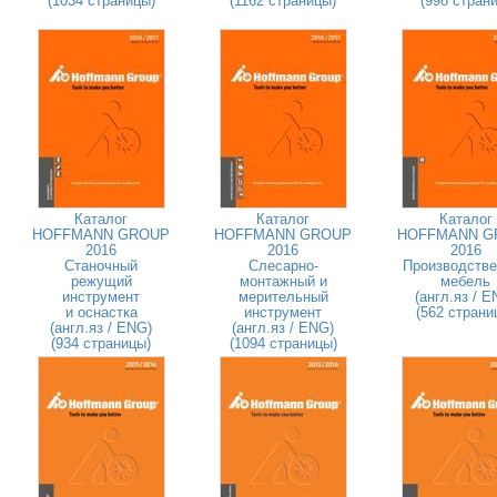
(1034 страницы)
(1162 страницы)
(998 страни
Каталог
Каталог
Каталог
HOFFMANN GROUP
HOFFMANN GROUP
HOFFMANN G
2016
2016
2016
Станочный
Слесарно-
Производстве
режущий
монтажный и
мебель
инструмент
мерительный
(англ.яз / E
и оснастка
инструмент
(562 страни
(англ.яз / ENG)
(англ.яз / ENG)
(934 страницы)
(1094 страницы)