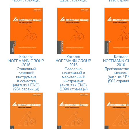
(1034 страницы)
(1162 страницы)
(998 страни
Каталог
Каталог
Каталог
HOFFMANN GROUP
HOFFMANN GROUP
HOFFMANN G
2016
2016
2016
Станочный
Слесарно-
Производстве
режущий
монтажный и
мебель
инструмент
мерительный
(англ.яз / E
и оснастка
инструмент
(562 страни
(англ.яз / ENG)
(англ.яз / ENG)
(934 страницы)
(1094 страницы)