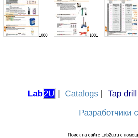
1080
1081
Lab
2U
|
Catalogs
|
Tap dril
Разработчики са
Поиск на сайте Lab2u.ru с пом