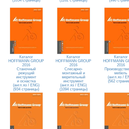
(1034 страницы)
(1162 страницы)
(998 страни
Каталог
Каталог
Каталог
HOFFMANN GROUP
HOFFMANN GROUP
HOFFMANN G
2016
2016
2016
Станочный
Слесарно-
Производстве
режущий
монтажный и
мебель
инструмент
мерительный
(англ.яз / E
и оснастка
инструмент
(562 страни
(англ.яз / ENG)
(англ.яз / ENG)
(934 страницы)
(1094 страницы)