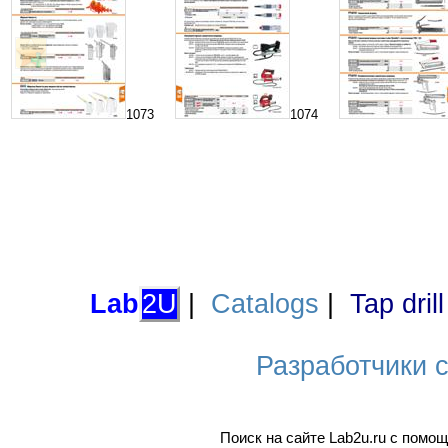
1073
1074
Lab
2U
|
Catalogs
|
Tap dril
Разработчики са
Поиск на сайте Lab2u.ru с пом