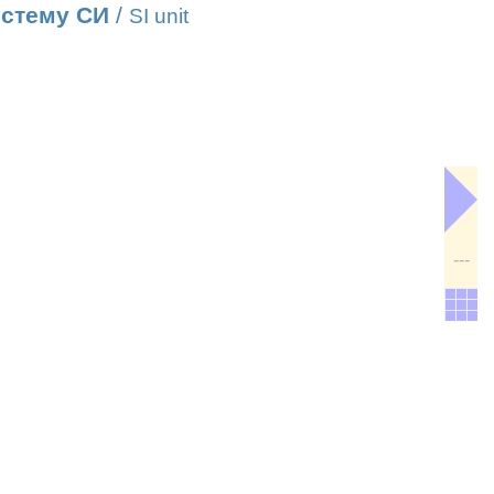
истему СИ
/
SI unit
---