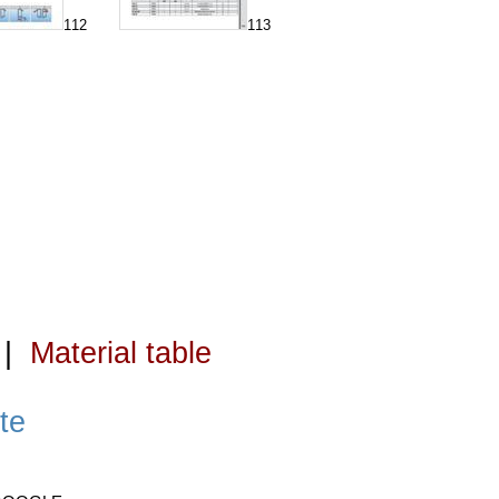
112
113
|
Material table
te