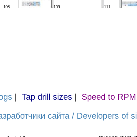
108
109
111
ogs
|
Tap drill sizes
|
Speed to RPM
азработчики сайта / Developers of si