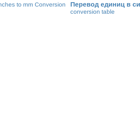
Перевод единиц в с
nches to mm Conversion
conversion table