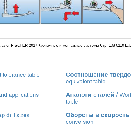
талог FISCHER 2017 Крепежные и монтажные системы Стр. 108 0110 La
Соотношение твердо
t tolerance table
equivalent table
Аналоги сталей
/
nd applications
Work
table
Обороты в скорость
ap drill sizes
conversion