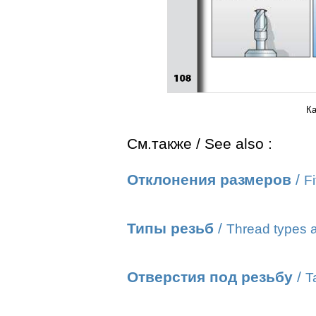
Ка
См.также / See also :
Отклонения размеров
/
Fi
Типы резьб
/
Thread types a
Отверстия под резьбу
/
T