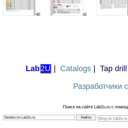
40
41
Lab
2U
|
Catalogs
|
Tap dril
Разработчики са
Поиск на сайте Lab2u.ru с пом