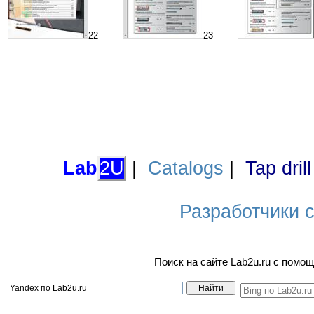
22
23
Lab
2U
|
Catalogs
|
Tap dril
Разработчики са
Поиск на сайте Lab2u.ru с пом