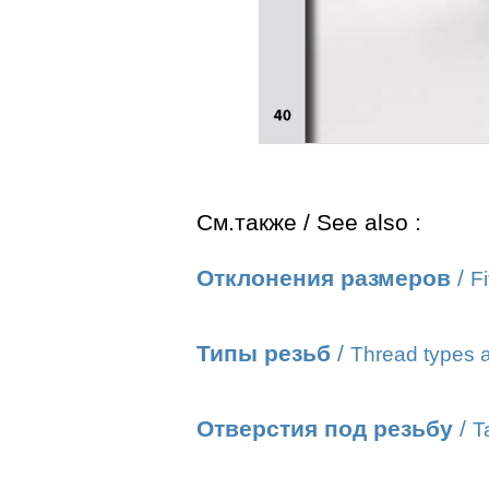
См.также / See also :
Отклонения размеров
/
Fi
Типы резьб
/
Thread types a
Отверстия под резьбу
/
T