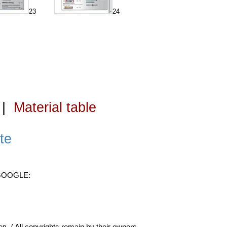
23
24
|
Material table
te
 GOOGLE: