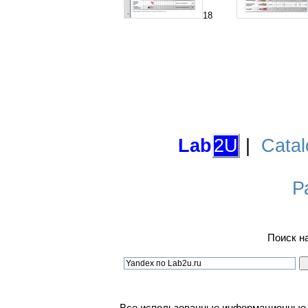
18
Lab
2U
|
Catal
Р
Поиск н