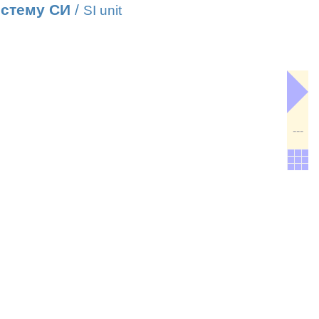
истему СИ
/
SI unit
---