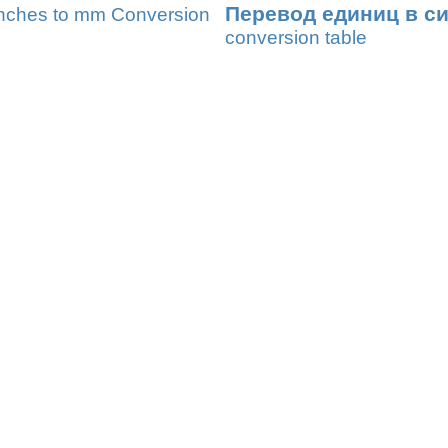
Перевод единиц в с
nches to mm Conversion
conversion table