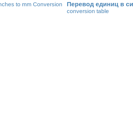
Перевод единиц в с
nches to mm Conversion
conversion table