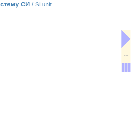
истему СИ
/
SI unit
---