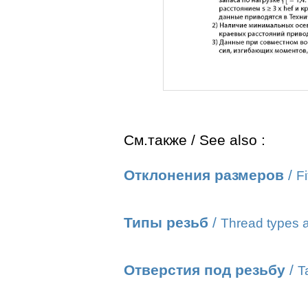
См.также / See also :
Отклонения размеров
/
Fi
Типы резьб
/
Thread types a
Отверстия под резьбу
/
T