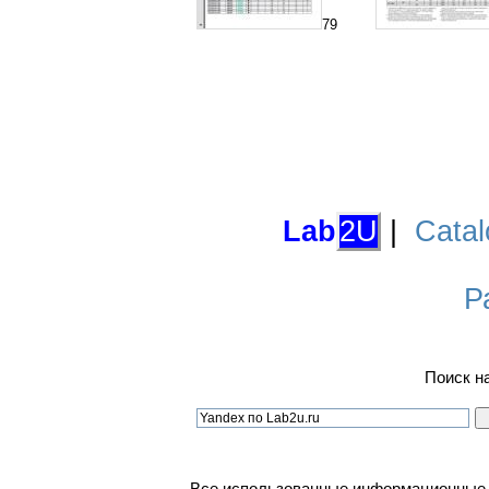
79
Lab
2U
|
Catal
Р
Поиск н