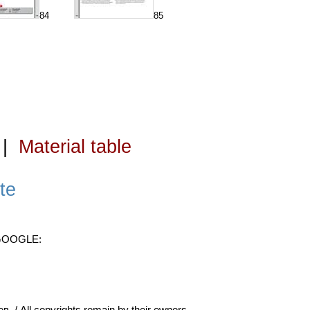
84
85
|
Material table
te
 GOOGLE: