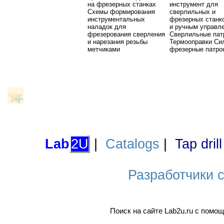
на фрезерных станках
инструмент для
Схемы формирования
сверлильных и
инструментальных
фрезерных станк
наладок для
и ручным управл
фрезерования сверления
Сверлильные пат
и нарезания резьбы
Термооправки Си
метчиками
фрезерные патро
Lab
2U
|
Catalogs
|
Tap dril
Разработчики са
Поиск на сайте Lab2u.ru с пом