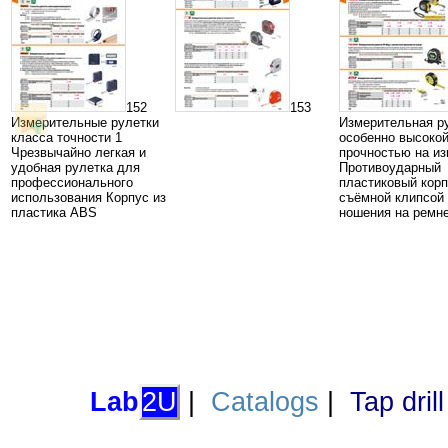
152
153
Измерительные рулетки
Измерительная р
класса точности 1
особенно высоко
Чрезвычайно легкая и
прочностью на из
удобная рулетка для
Противоударный
профессионального
пластиковый корп
использования Корпус из
съёмной клипсой
пластика ABS
ношения на ремн
Lab
2U
|
Catalogs
|
Tap dril