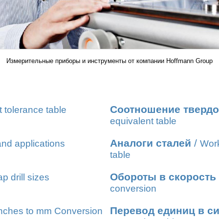
Измерительные приборы и инструменты от компании Hoffmann Group
Соотношение твердо
t tolerance table
equivalent table
Аналоги сталей
/
nd applications
Work
table
Обороты в скорость
ap drill sizes
conversion
Перевод единиц в с
nches to mm Conversion