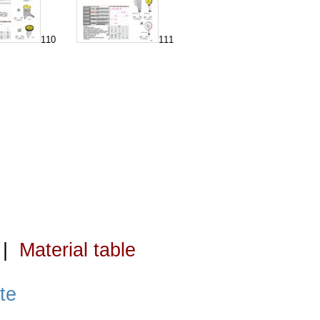
110
111
|
Material table
te