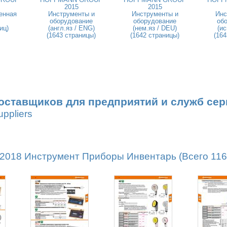
2015
2015
енная
Инструменты и
Инструменты и
Инс
оборудование
оборудование
об
иц)
(англ.яз / ENG)
(нем.яз / DEU)
(ис
(1643 страницы)
(1642 страницы)
(164
оставщиков для предприятий и служб сер
uppliers
18 Инструмент Приборы Инвентарь (Всего 1162