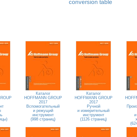
conversion table
Каталог
Каталог
GROUP
HOFFMANN GROUP
HOFFMANN GROUP
HOFF
2017
2017
нт
Вспомогательный
Ручной
Прои
ы
и режущий
и измерительный
рь
инструмент
инструмент
и
ицы)
(998 страниц)
(1126 страниц)
(62