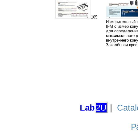
105
Измерительный 
IFM с измер кон
для определени
максимального 
внутреннего кон
Закалённая крес
Lab
2U
|
Catal
Р