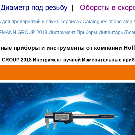
|
Диаметр под резьбу
|
Обороты в скор
ля предприятий и служб сервиса / Catalogues of one-stop s
FMANN GROUP 2018 Инструмент Приборы Инвентарь (Всего
ные приборы и инструменты от компании Hof
 GROUP 2018 Инструмент ручной Измерительные приб