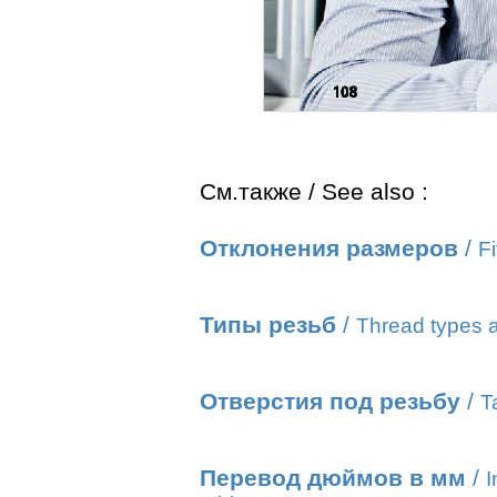
См.также / See also :
Отклонения размеров
/
Fi
Типы резьб
/
Thread types a
Отверстия под резьбу
/
T
Перевод дюймов в мм
/
I