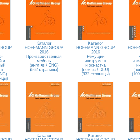
Каталог
Каталог
GROUP
HOFFMANN GROUP
HOFFMANN GROUP
HOFF
2016
2016
о-
Производственная
Режущий
й и
мебель
инструмент
изм
ный
(англ.яз / ENG)
и оснастка
и
нт
(562 страницы)
(нем.яз / DEU)
(не
ENG)
(932 страницы)
(109
ицы)
Каталог
Каталог
GROUP
HOFFMANN GROUP
HOFFMANN GROUP
HOFF