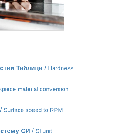
стей Таблица
/
Hardness
piece material conversion
/
Surface speed to RPM
истему СИ
/
SI unit