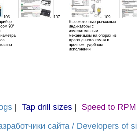
106
107
109
прибор
Высокоточные рычажные
усом 90°
индикаторы с
я
измерительным
диаметра
механизмом на опорах из
уса
драгоценного камня в
товина
прочном, удобном
исполнении
ogs
|
Tap drill sizes
|
Speed to RPM
азработчики сайта / Developers of si