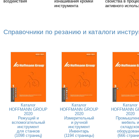
воздействия
изнашивания кромки
свойства в проце
инструмента
активного исполь
Справочники по резанию и каталоги инстр
Каталог
Каталог
Каталог
HOFFMANN GROUP
HOFFMANN GROUP
HOFFMANN G
2020
2020
2020
Режущий и
Измерительный
Промышлен
вспомогательный
и ручной
мебель и
инструмент
инструмент
складско
для станков
Инвентарь
оборудован
(1098 страниц)
(1194 страницы)
(666 страни