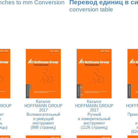
Перевод единиц в с
nches to mm Conversion
conversion table
Каталог
Каталог
GROUP
HOFFMANN GROUP
HOFFMANN GROUP
HOFF
2017
2017
нт
Вспомогательный
Ручной
Прои
ы
и режущий
и измерительный
рь
инструмент
инструмент
и
ицы)
(998 страниц)
(1126 страниц)
(62