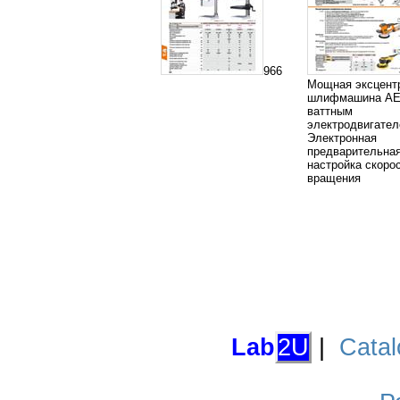
966
Мощная эксцент
шлифмашина AEG
ваттным
электродвигате
Электронная
предварительна
настройка скоро
вращения
Lab
2U
|
Catal