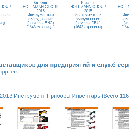
Каталог
Каталог
GROUP
HOFFMANN GROUP
HOFFMANN GROUP
HOFF
2015
2015
енная
Инструменты и
Инструменты и
Инс
оборудование
оборудование
об
иц)
(англ.яз / ENG)
(нем.яз / DEU)
(ис
(1643 страницы)
(1642 страницы)
(164
оставщиков для предприятий и служб сер
uppliers
18 Инструмент Приборы Инвентарь (Всего 1162