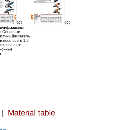
971
972
 шлифмашины
h Основные
истики Двигатель
и весе всего 1,9
мизированные
ионные
я
|
Material table