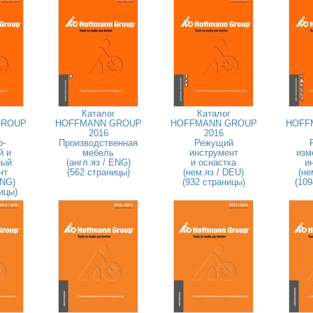
Каталог
Каталог
GROUP
HOFFMANN GROUP
HOFFMANN GROUP
HOFF
2016
2016
о-
Производственная
Режущий
й и
мебель
инструмент
изм
ный
(англ.яз / ENG)
и оснастка
и
нт
(562 страницы)
(нем.яз / DEU)
(не
ENG)
(932 страницы)
(109
ицы)