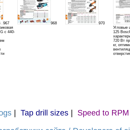
967
968
970
риковая
Угловые
 с 440-
125 Bosc
характер
лем
720 Вт пр
кг, опти
я
вентиляц
сти
отверсти
ogs
|
Tap drill sizes
|
Speed to RPM