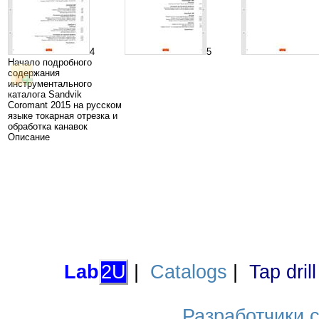
4
5
Начало подробного
содержания
инструментального
каталога Sandvik
Coromant 2015 на русском
языке токарная отрезка и
обработка канавок
Описание
Lab
2U
|
Catalogs
|
Tap dril
Разработчики са