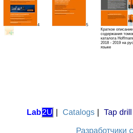
4
5
Краткое описание
содержания томо
каталога Hoffman
2018 - 2019 на ру
языке
Lab
2U
|
Catalogs
|
Tap dril
Разработчики са