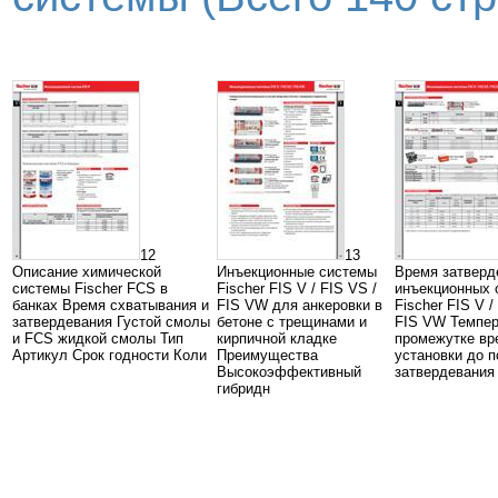
12
13
Описание химической
Инъекционные системы
Время затверд
системы Fischer FCS в
Fischer FIS V / FIS VS /
инъекционных 
банках Время схватывания и
FIS VW для анкеровки в
Fischer FIS V /
затвердевания Густой смолы
бетоне с трещинами и
FIS VW Темпер
и FCS жидкой смолы Тип
кирпичной кладке
промежутке вр
Артикул Срок годности Коли
Преимущества
установки до п
Высокоэффективный
затвердевания
гибридн