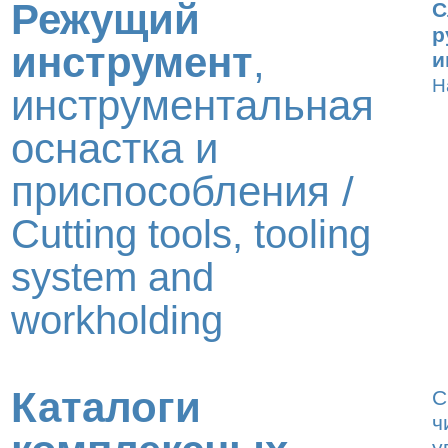
Режущий
С
р
инструмент
,
и
H
инструментальная
оснастка и
приспособления /
Cutting tools, tooling
system and
workholding
Каталоги
С
ч