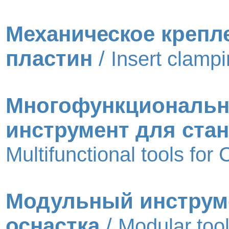
Механическое крепл
пластин
/
Insert clamp
Многофункциональ
инструмент для ста
Multifunctional tools fo
Модульный инструм
оснастка
/
Modular too