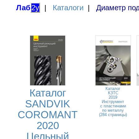
Лаб
2у
|
Каталоги
|
Диаметр под
Каталог
Каталог
КЗТС
2019
SANDVIK
Инструмент
с пластинами
по металлу
COROMANT
(284 страницы)
2020
Цельный