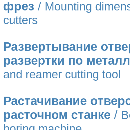
фрез
/
Mounting dimensi
cutters
Развертывание отве
развертки по металл
and reamer cutting tool
Растачивание отвер
расточном станке
/
B
boring machine