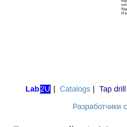
ко
пл
Кр
Н-
Lab
2U
|
Catalogs
|
Tap dril
Разработчики са