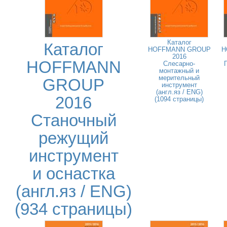
Каталог
Каталог
HOFFMANN GROUP
H
2016
HOFFMANN
Слесарно-
монтажный и
мерительный
GROUP
инструмент
(англ.яз / ENG)
2016
(1094 страницы)
Станочный
режущий
инструмент
и оснастка
(англ.яз / ENG)
(934 страницы)