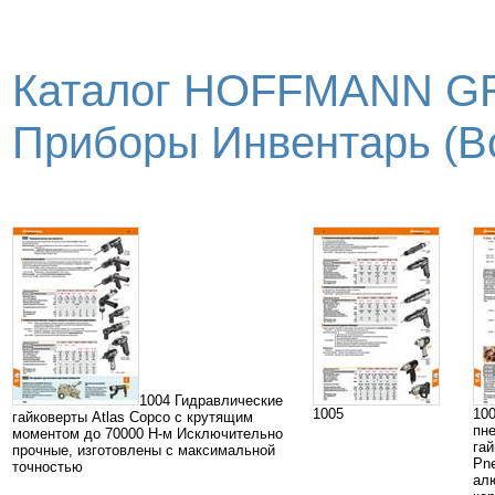
Каталог HOFFMANN GR
Приборы Инвентарь (Вс
1004 Гидравлические
1005
10
гайковерты Atlas Copco с крутящим
пн
моментом до 70000 Н-м Исключительно
гай
прочные, изготовлены с максимальной
Pne
точностью
ал