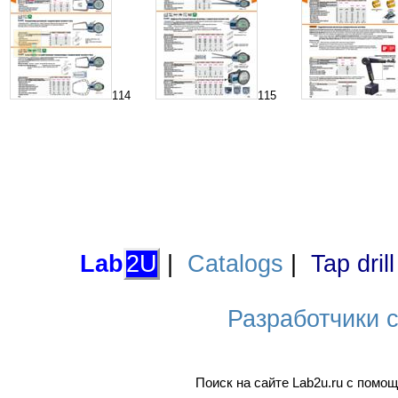
114
115
Lab
2U
|
Catalogs
|
Tap dril
Разработчики са
Поиск на сайте Lab2u.ru с пом