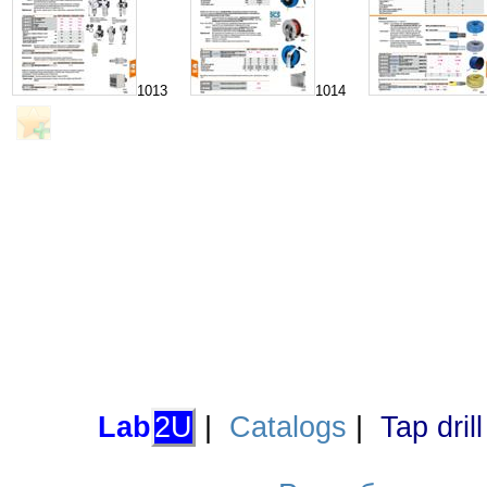
1013
1014
Lab
2U
|
Catalogs
|
Tap dril