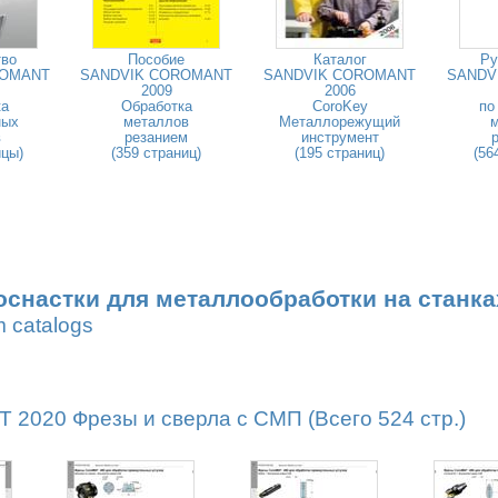
тво
Пособие
Каталог
Ру
ROMANT
SANDVIK COROMANT
SANDVIK COROMANT
SANDV
2009
2006
ка
Обработка
CoroKey
по
ных
металлов
Металлорежущий
в
резанием
инструмент
ицы)
(359 страниц)
(195 страниц)
(56
оснастки для металлообработки на станка
m catalogs
020 Фрезы и сверла с СМП (Всего 524 стр.)