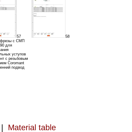
57
58
 фрезы с СМП
490 для
ания
льных уступов
нт с резьбовым
ием Coromant
енний подвод
|
Material table