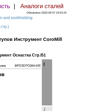
ость
|
Аналоги сталей
Обновлено 2020-09-07 19:53:24
em and workholding
стр.)
упов Инструмент CoroMill
мент Оснастка Стр.I51