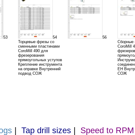
53
54
56
Торцевые фрезы со
Сборные
сменными пластинами
CoroMill 
CoroMill 490 для
фрезеров
фрезерования
прямоуго
прямоугольных уступов
Инструме
Крепление инструмента
соединен
на оправке Внутренний
EH Внутр
подвод СОЖ
СОЖ
ogs
|
Tap drill sizes
|
Speed to RPM