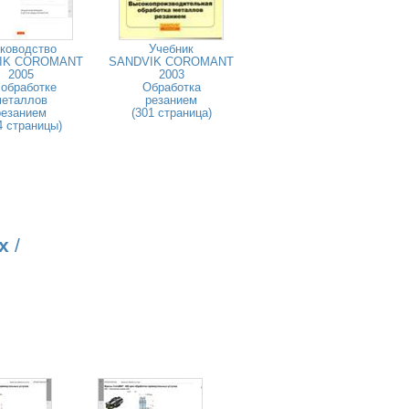
ководство
Учебник
IK COROMANT
SANDVIK COROMANT
2005
2003
 обработке
Обработка
металлов
резанием
резанием
(301 страница)
4 страницы)
х
/