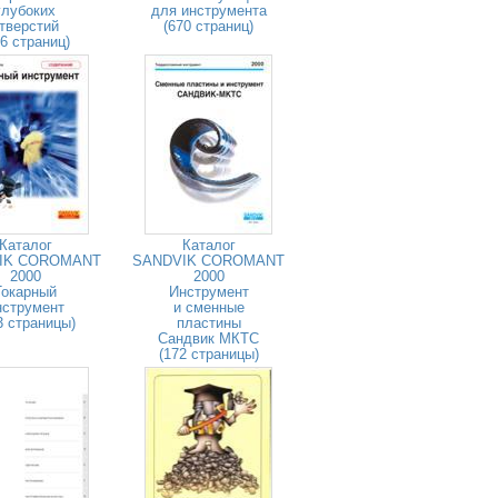
глубоких
для инструмента
тверстий
(670 страниц)
26 страниц)
Каталог
Каталог
IK COROMANT
SANDVIK COROMANT
2000
2000
Токарный
Инструмент
нструмент
и сменные
3 страницы)
пластины
Сандвик МКТС
(172 страницы)