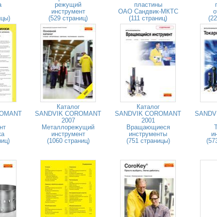
а
режущий
пластины
инструмент
ОАО Сандвик-МКТС
о
ицы)
(529 страниц)
(111 страниц)
(2
Каталог
Каталог
ROMANT
SANDVIK COROMANT
SANDVIK COROMANT
SANDV
2007
2001
нт
Металлорежущий
Вращающиеся
ка
инструмент
инструменты
и
ниц)
(1060 страниц)
(751 страницы)
(57