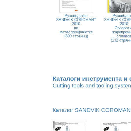
Руководство
Руководс
SANDVIK COROMANT
SANDVIK CO
2010
2010
по
Обработ
металлообработке
жаропроч
(800 страниц)
сплаво
(132 стран
Каталоги инструмента и 
Cutting tools and tooling syste
Каталог SANDVIK COROMANT 2