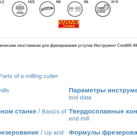
ическим хвостовиком для фрезерования уступов Инструмент CoroMill 
Parts of a milling cutter
Параметры инструме
ills
tool data
ном станке
/
Твердосплавные ко
Basics of
end mill
резерование
/
Формулы фрезеров
Up and