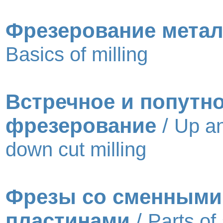
Фрезерование мета
Basics of milling
Встречное и попутн
фрезерование
/
Up a
down cut milling
Фрезы со сменными
пластинами
/
Parts of