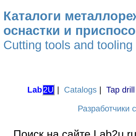
Каталоги металлоре
оснастки и приспос
Cutting tools and toolin
Lab
2U
|
Catalogs
|
Tap dril
Разработчики са
Поиск на сайте Lab2u.r