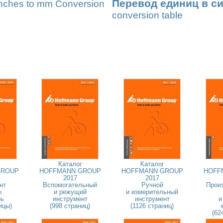
Перевод единиц в с
nches to mm Conversion
conversion table
Каталог
Каталог
GROUP
HOFFMANN GROUP
HOFFMANN GROUP
HOFF
2017
2017
нт
Вспомогательный
Ручной
Прои
ы
и режущий
и измерительный
рь
инструмент
инструмент
и
ицы)
(998 страниц)
(1126 страниц)
(62