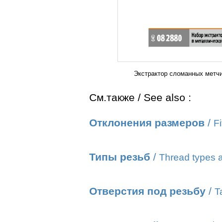
Экстрактор сломанных метчи
См.также / See also :
Отклонения размеров
/
Fi
Типы резьб
/
Thread types a
Отверстия под резьбу
/
T