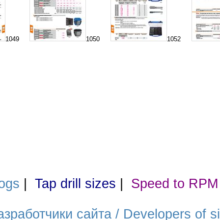
1049
1050
1052
ogs
|
Tap drill sizes
|
Speed to RPM
азработчики сайта / Developers of si