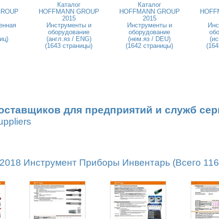
Каталог
Каталог
GROUP
HOFFMANN GROUP
HOFFMANN GROUP
HOFF
2015
2015
енная
Инструменты и
Инструменты и
Инс
оборудование
оборудование
об
иц)
(англ.яз / ENG)
(нем.яз / DEU)
(ис
(1643 страницы)
(1642 страницы)
(164
оставщиков для предприятий и служб сер
uppliers
18 Инструмент Приборы Инвентарь (Всего 1162