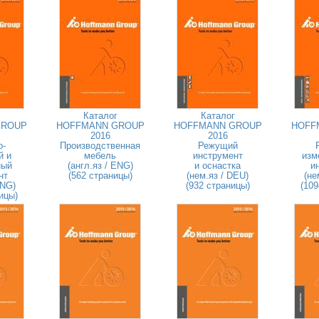
Каталог
Каталог
GROUP
HOFFMANN GROUP
HOFFMANN GROUP
HOFF
2016
2016
о-
Производственная
Режущий
й и
мебель
инструмент
изм
ный
(англ.яз / ENG)
и оснастка
и
нт
(562 страницы)
(нем.яз / DEU)
(не
ENG)
(932 страницы)
(109
ицы)