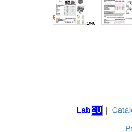
1048
Lab
2U
|
Catal
Р