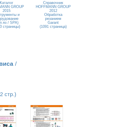
Каталог
Справочник
MANN GROUP
HOFFMANN GROUP
2015
2012
трументы и
Обработка
орудование
резанием
п.яз / SPA)
Garant
3 страницы)
(1091 страница)
виса
/
 стр.)