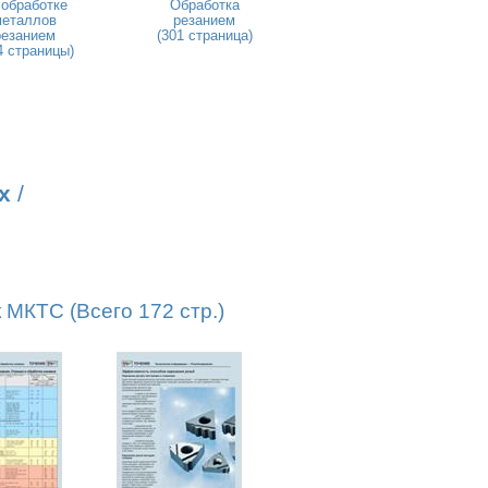
 обработке
Обработка
металлов
резанием
резанием
(301 страница)
4 страницы)
х
/
КТС (Всего 172 стр.)