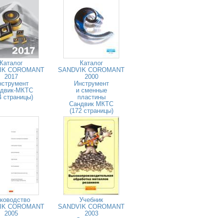
Каталог
Каталог
IK COROMANT
SANDVIK COROMANT
2017
2000
нструмент
Инструмент
двик-МКТС
и сменные
4 страницы)
пластины
Сандвик МКТС
(172 страницы)
ководство
Учебник
IK COROMANT
SANDVIK COROMANT
2005
2003