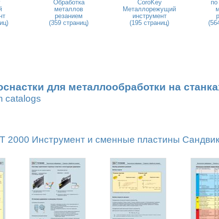
y
Обработка
CoroKey
по
й
металлов
Металлорежущий
нт
резанием
инструмент
иц)
(359 страниц)
(195 страниц)
(56
оснастки для металлообработки на станка
m catalogs
2000 Инструмент и сменные пластины Сандвик М