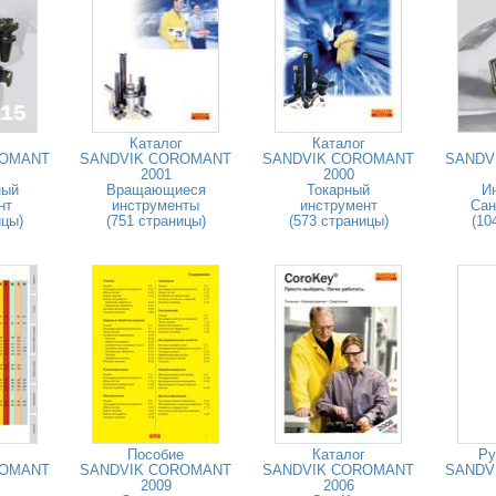
Каталог
Каталог
ROMANT
SANDVIK COROMANT
SANDVIK COROMANT
SANDV
2001
2000
ный
Вращающиеся
Токарный
И
нт
инструменты
инструмент
Сан
ицы)
(751 страницы)
(573 страницы)
(10
Пособие
Каталог
Ру
ROMANT
SANDVIK COROMANT
SANDVIK COROMANT
SANDV
2009
2006