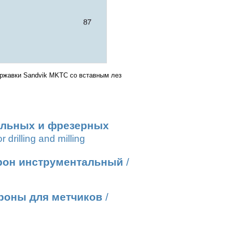
державки Sandvik MKTC со вставным лез
ильных и фрезерных
r drilling and milling
рон инструментальный
/
роны для метчиков
/