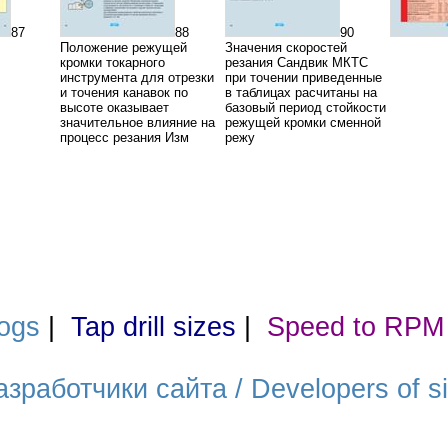
87
88
90
Положение режущей
Значения скоростей
кромки токарного
резания Сандвик МКТС
инструмента для отрезки
при точении приведенные
и точения канавок по
в таблицах расчитаны на
высоте оказывает
базовый период стойкости
значительное влияние на
режущей кромки сменной
процесс резания Изм
режу
ogs
|
Tap drill sizes
|
Speed to RPM
азработчики сайта / Developers of si