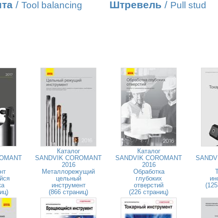
нта
/
Штревель
/
Tool balancing
Pull stud
Каталог
Каталог
ROMANT
SANDVIK COROMANT
SANDVIK COROMANT
SANDV
2016
2016
нт
Металлорежущий
Обработка
йся
цельный
глубоких
ин
ка
инструмент
отверстий
(125
иц)
(866 страниц)
(226 страниц)