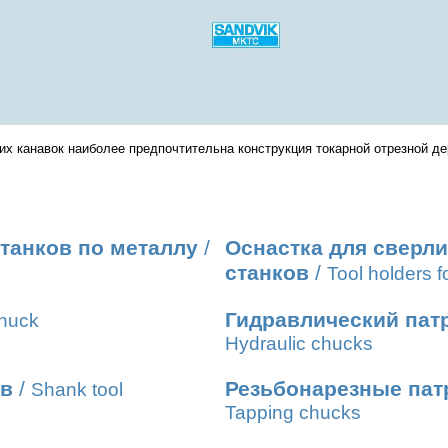
ких канавок наиболее предпочтительна конструкция токарной отрезной 
танков по металлу
/
Оснастка для сверл
станков
/
Tool holders fo
Гидравлический пат
chuck
Hydraulic chucks
ов
/
Резьбонарезные пат
Shank tool
Tapping chucks