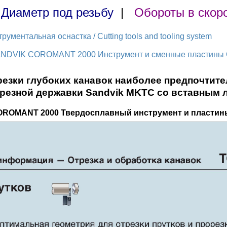
|
Диаметр под резьбу
|
Обороты в скор
ментальная оснастка / Cutting tools and tooling system
ANDVIK COROMANT 2000 Инструмент и сменные пластины Са
резки глубоких канавок наиболее предпочтит
резной державки Sandvik MKTC со вставным 
OROMANT 2000 Твердосплавный инструмент и пластин