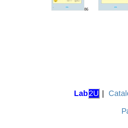
86
Lab
2U
|
Catal
Р