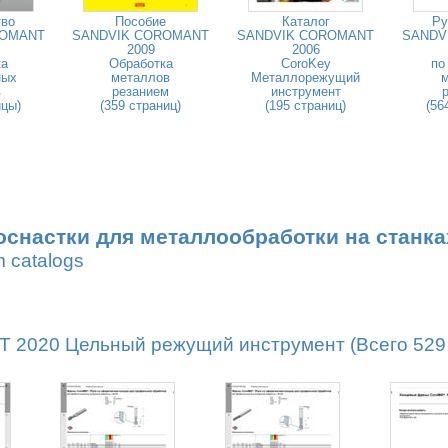
тво
Пособие
Каталог
Ру
ROMANT
SANDVIK COROMANT
SANDVIK COROMANT
SANDV
2009
2006
ка
Обработка
CoroKey
по
ных
металлов
Металлорежущий
в
резанием
инструмент
ицы)
(359 страниц)
(195 страниц)
(56
оснастки для металлообработки на станка
m catalogs
2020 Цельный режущий инструмент (Всего 529 