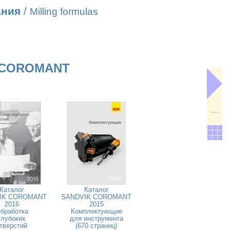
ания
/
Milling formulas
 COROMANT
---
Каталог
Каталог
IK COROMANT
SANDVIK COROMANT
2016
2015
бработка
Комплектующие
глубоких
для инструмента
тверстий
(670 страниц)