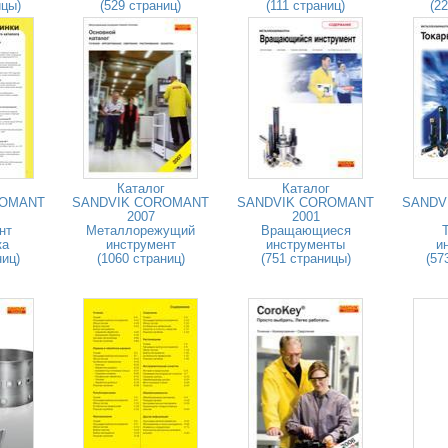
ицы)
(529 страниц)
(111 страниц)
(2
Каталог
Каталог
ROMANT
SANDVIK COROMANT
SANDVIK COROMANT
SANDV
2007
2001
нт
Металлорежущий
Вращающиеся
ка
инструмент
инструменты
и
ниц)
(1060 страниц)
(751 страницы)
(57