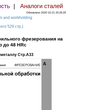
ость
|
Аналоги сталей
Обновлено 2020-10-21 20:28:29
em and workholding
о 529 стр.)
фильного фрезерования на
 до 48 HRc
металлу Стр.A33