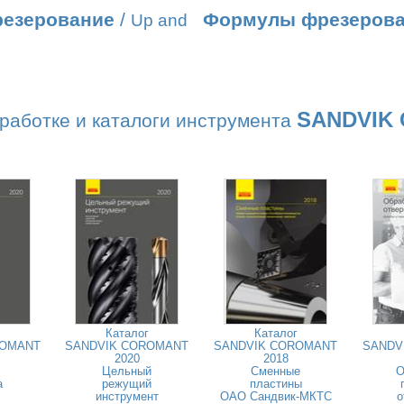
резерование
/
Формулы фрезеров
Up and
SANDVIK
работке и каталоги инструмента
Каталог
Каталог
ROMANT
SANDVIK COROMANT
SANDVIK COROMANT
SANDV
2020
2018
Цельный
Сменные
О
а
режущий
пластины
инструмент
ОАО Сандвик-МКТС
о