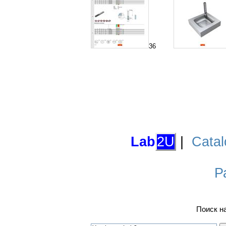
36
Lab
2U
|
Catal
Р
Поиск н