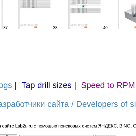
37
38
40
ogs
|
Tap drill sizes
|
Speed to RPM
азработчики сайта / Developers of si
а сайте Lab2u.ru с помощью поисковых систем ЯНДЕКС, BING,