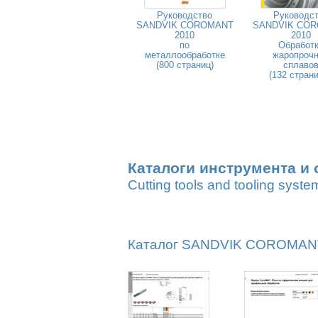
Руководство
Руководс
SANDVIK COROMANT
SANDVIK CO
2010
2010
по
Обработ
металлообработке
жаропроч
(800 страниц)
сплаво
(132 стран
Каталоги инструмента и 
Cutting tools and tooling syste
Каталог SANDVIK COROMANT 