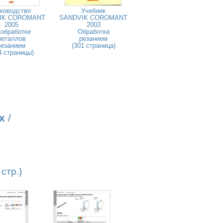
ководство
Учебник
IK COROMANT
SANDVIK COROMANT
2005
2003
 обработке
Обработка
металлов
резанием
резанием
(301 страница)
4 страницы)
х
/
стр.)