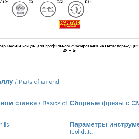
ферическим концом для профильного фрезерования на металлорежущих 
48 HRc
аллу
/
Parts of an end
ном станке
/
Сборные фрезы с С
Basics of
Параметры инструме
ills
tool data