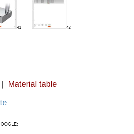
41
42
|
Material table
te
 GOOGLE: