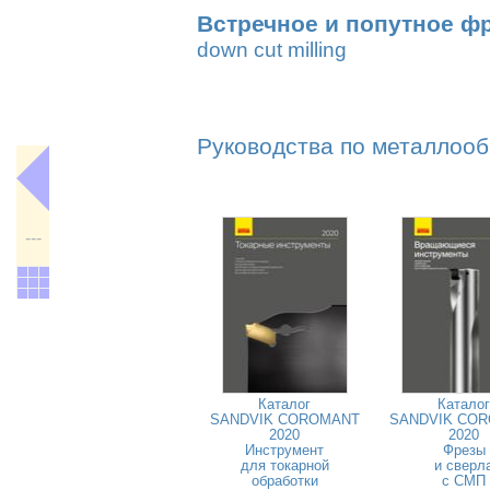
Встречное и попутное ф
down cut milling
Руководства по металлооб
---
Каталог
Каталог
SANDVIK COROMANT
SANDVIK CO
2020
2020
Инструмент
Фрезы
для токарной
и сверл
обработки
с СМП